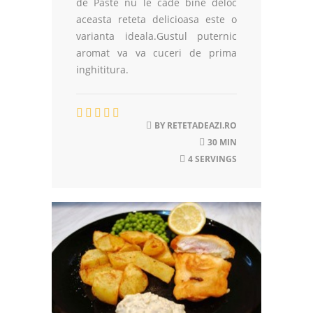
de Paste nu le cade bine deloc
aceasta reteta delicioasa este o
varianta ideala.Gustul puternic
aromat va va cuceri de prima
inghititura.
BY
RETETADEAZI.RO
30 MIN
4 SERVINGS