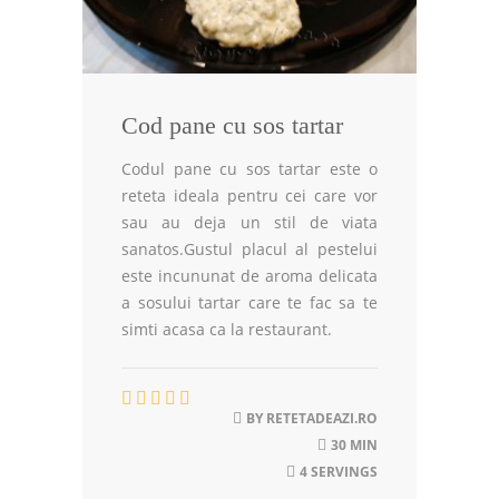
Cod pane cu sos tartar
Codul pane cu sos tartar este o
reteta ideala pentru cei care vor
sau au deja un stil de viata
sanatos.Gustul placul al pestelui
este incununat de aroma delicata
a sosului tartar care te fac sa te
simti acasa ca la restaurant.
BY
RETETADEAZI.RO
30 MIN
4 SERVINGS