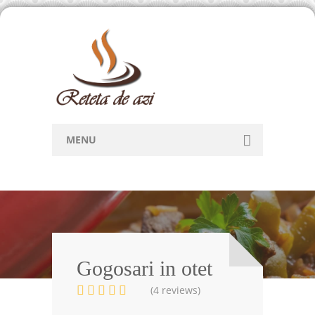
MENU
Home
Retete
Articole
Forum
Gogosari in otet
(4 reviews)
Contact