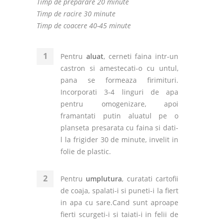
Timp de preparare 20 minute
Timp de racire 30 minute
Timp de coacere 40-45 minute
Pentru
aluat
, cerneti faina intr-un
castron si amestecati-o cu untul,
pana se formeaza firimituri.
Incorporati 3-4 linguri de apa
pentru omogenizare, apoi
framantati putin aluatul pe o
planseta presarata cu faina si dati-
l la frigider 30 de minute, invelit in
folie de plastic.
Pentru
umplutura
, curatati cartofii
de coaja, spalati-i si puneti-i la fiert
in apa cu sare.Cand sunt aproape
fierti scurgeti-i si taiati-i in felii de