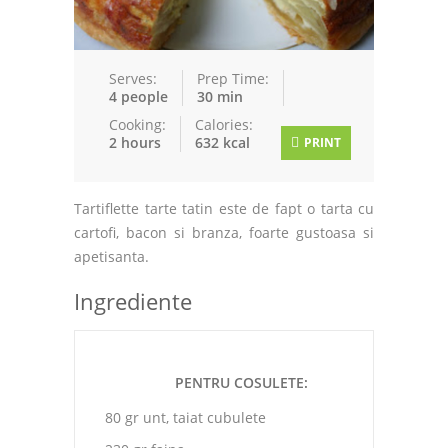
Serves:
Prep Time:
4 people
30 min
Cooking:
Calories:
2 hours
632 kcal
PRINT
Tartiflette tarte tatin este de fapt o tarta cu
cartofi, bacon si branza, foarte gustoasa si
apetisanta.
Ingrediente
PENTRU COSULETE:
80 gr unt, taiat cubulete