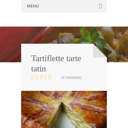
MENU
Home
Retete
Articole
Forum
Tartiflette tarte
tatin
Contact
(4 reviews)
Adauga Reteta