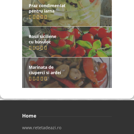
Praz condimentat
pentru iarna
Rosii siciliene
cu busuioc
Marinata de
ciuperci si ardei
Home
www.retetadeazi.ro