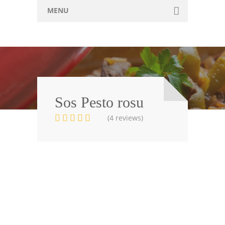
MENU
Home
Retete
Articole
Forum
Sos Pesto rosu
(4 reviews)
Contact
Adauga Reteta