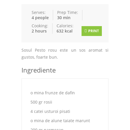
Serves:
Prep Time:
4 people
30 min
Cooking:
Calories:
2 hours
632 kcal
PRINT
Sosul Pesto rosu este un sos aromat si
gustos, foarte bun.
Ingrediente
o mina frunze de dafin
500 gr rosii
4 catei usturoi pisati
o mina de alune taiate marunt
200 gr parmezan