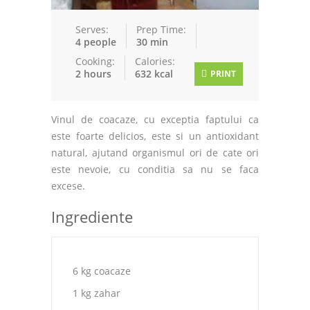
Serves:
Prep Time:
4 people
30 min
Cooking:
Calories:
2 hours
632 kcal
PRINT
Vinul de coacaze, cu exceptia faptului ca
este foarte delicios, este si un antioxidant
natural, ajutand organismul ori de cate ori
este nevoie, cu conditia sa nu se faca
excese.
Ingrediente
6 kg coacaze
1 kg zahar